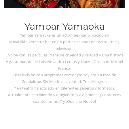
Yambar Yamaoka
Yambar Yamaoka es un actor mexicano, nacido en
Minatitlán,Veracruz ha tenido participaciones en teatro, cine y
televisión.
En cine con las películas: Nana de crueldad y caridad y Una historia
y ya, ambas de de Luis Alejandro Lemus y Nuevo Orden de Michel
Franco.
En televisión con programas como : ¡Yo soy Yo!, La rosa de
Guadalupe, Sin Miedo a la verdad, Tres Milagros.
Y en teatro ha actuado en diferentes géneros y formatos,
actualmente escribiendo y dirigiendo : La Alameda, ¿Y entonces
cuántos somos? y ¡Que año Nuevo!